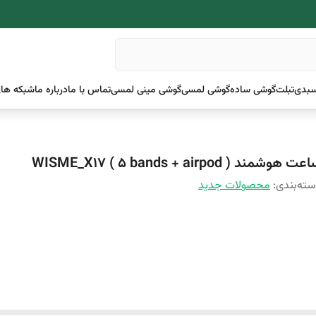
بدی
تبلت
گوشی ساده
گوشی لمسی
گوشی مینی لمسی
تماس با ما
درباره ما
شبکه های
ت هوشمند WISME_X17 ( 5 bands + airpod )
ته‌بندی
:
محصولات جدید