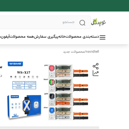
دسته‌بندی محصولات
خانه
پیگیری سفارش
همه محصولات
آیفون
س
navidtell
/
محصولات جدید
ساع
دس