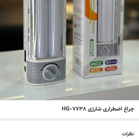
چراغ اضطراری شارژی HG-7738
نظرات