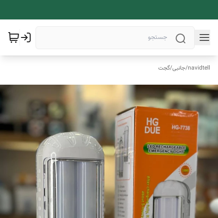
navidtell
/
جانبی
/
گجت