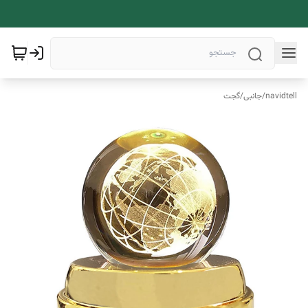
navidtell
/
جانبی
/
گجت