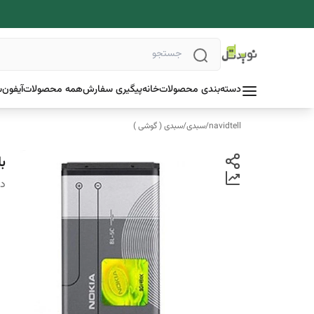
دسته‌بندی محصولات
خانه
پیگیری سفارش
همه محصولات
آیفون
س
navidtell
/
سبدی
/
سبدی ( گوشی )
بات
دس