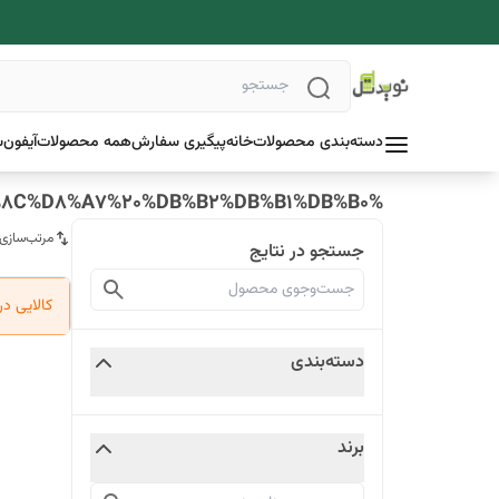
دسته‌بندی محصولات
خانه
پیگیری سفارش
همه محصولات
آیفون
س
%D9%86%D9%88%DA%A9%DB%8C%D8%A7%20%DB%B2%DB%B1%DB%B0
مرتب‌سازی
جستجو در نتایج
کالایی د
دسته‌بندی
برند