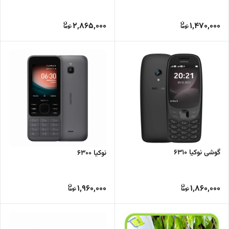
2,865,000
1,470,000
گوشی نوکیا 6310
نوکیا 6300
1,960,000
1,860,000