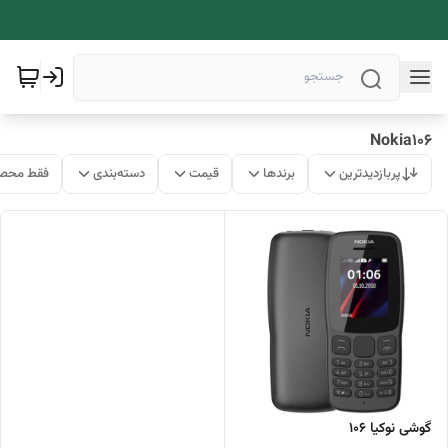
Nokia106
پربازدیدترین
برندها
قیمت
دسته‌بندی
فقط محصو
گوشی نوکیا 106