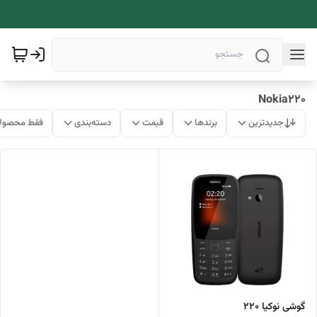
Nokia220
جدیدترین
برندها
قیمت
دسته‌بندی
فقط محصولا
گوشی نوکیا 220