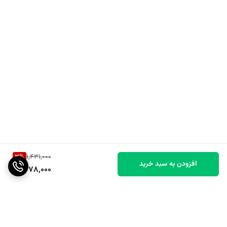
3
%
1,431,000
افزودن به سبد خرید
1,378,000