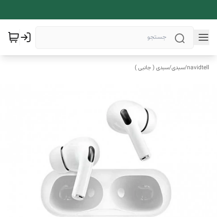
navidtell
/
سبدی
/
سبدی ( جانبی )