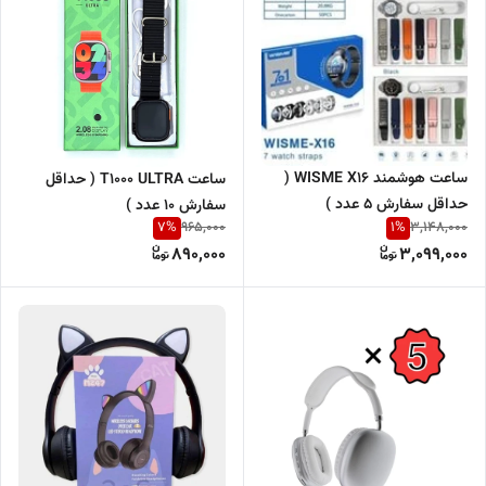
ساعت هوشمند WISME X16 (
ساعت T1000 ULTRA ( حداقل
حداقل سفارش 5 عدد )
سفارش 10 عدد )
7
%
1
%
965,000
3,148,000
890,000
3,099,000