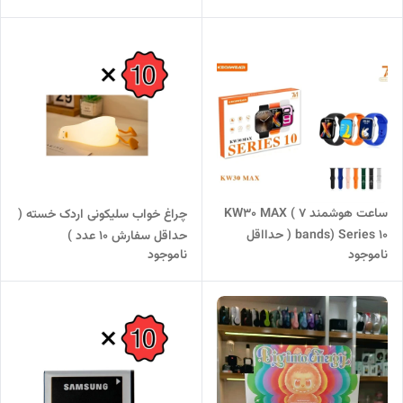
ساعت هوشمند KW30 MAX ( 7
چراغ خواب سلیکونی اردک خسته (
bands) Series 10 ( حدااقل
حداقل سفارش 10 عدد )
ناموجود
ناموجود
سفارش 5 عدد )