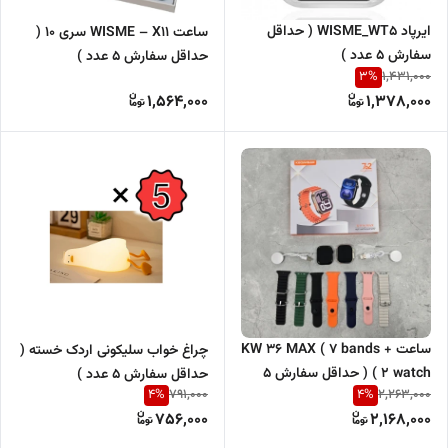
ایرپاد WISME_WT5 ( حداقل
ساعت WISME – X11 سری 10 (
سفارش 5 عدد )
حداقل سفارش 5 عدد )
3
%
1,431,000
1,564,000
1,378,000
ساعت KW 36 MAX ( 7 bands +
چراغ خواب سلیکونی اردک خسته (
2 watch ) ( حداقل سفارش 5
حداقل سفارش 5 عدد )
4
%
4
%
791,000
2,263,000
عدد )
756,000
2,168,000