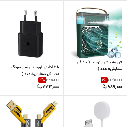
فن مه پاش متوسط ( حداقل
2A آداپتور اورجینال سامسونگ
سفارش5 عدد )
(حداقل سفارش5 عدد )
3
%
4
%
345,000
1,035,000
333,000
989,000