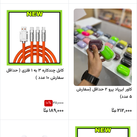
کابل چندکاره 3 به 1 فلزی ( حداقل
سفارش 10 عدد )
کاور ایرپاد پرو 2 حداقل (سفارش
5 عدد)
10
%
211,000
189,000
212,000