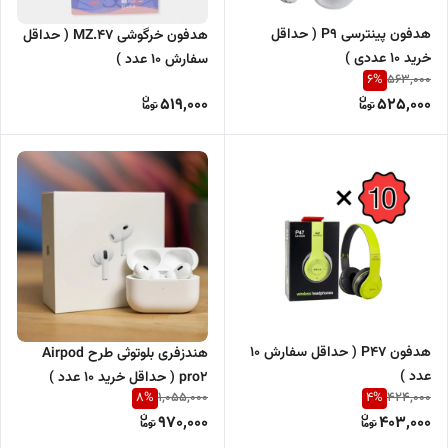
هدفون پینترسی P9 ( حداقل
هدفون خرگوشی MZ.47 ( حداقل
خرید 10 عددی )
سفارش 10 عدد )
6
%
563,000
519,000
525,000
هدفون P47 ( حداقل سفارش 10
هندزفری بلوتوثی طرح Airpod
عدد )
pro2 ( حداقل خرید 10 عدد )
8
%
4
%
1,055,000
424,000
970,000
403,000