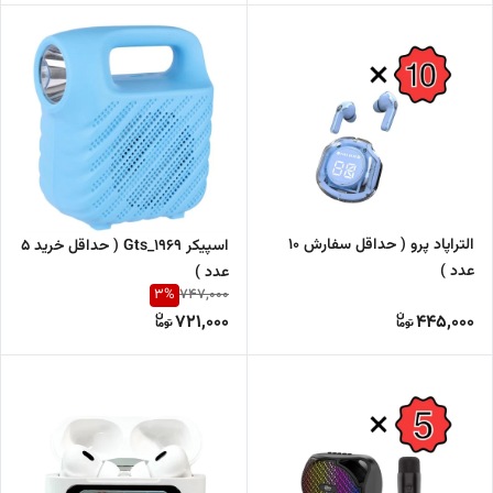
التراپاد پرو ( حداقل سفارش 10
اسپیکر Gts_1969 ( حداقل خرید 5
عدد )
عدد )
3
%
747,000
721,000
445,000