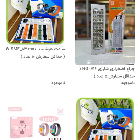
ساعت هوشمند WISME_83 max
( حداقل سفارش 10 عدد )
چراغ اضطراری شارژی HG-716 (
حداقل سفارش 5 عدد )
ناموجود
ناموجود