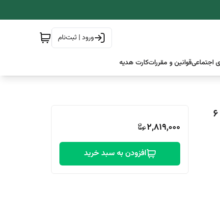
ورود | ثبت‌نام
 اجتماعی
قوانین و مقررات
کارت هدیه
پاور بانک 20000 گرین لاین مدل pulse power 20k (گارانتی 6
2,819,000
افزودن به سبد خرید