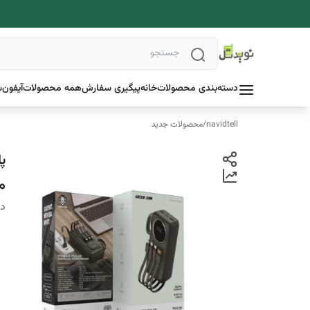
دسته‌بندی محصولات
خانه
پیگیری سفارش
همه محصولات
آیفون
س
navidtell
/
محصولات جدید
م
دس