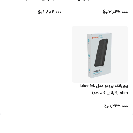
ماهه )
1,884,000
3,045,000
پاوربانک پرودو مدل blue 10k
slim (گارانتی 6 ماهه)
1,445,000