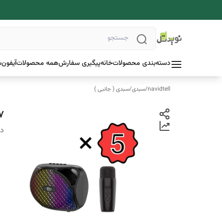
دسته‌بندی محصولات
خانه
پیگیری سفارش
همه محصولات
آیفون
س
navidtell
/
سبدی
/
سبدی ( جانبی )
337
دس