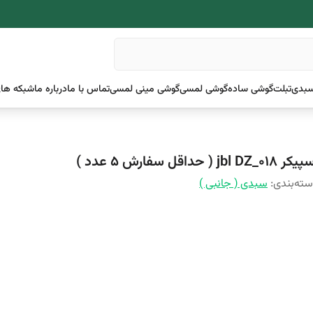
بدی
تبلت
گوشی ساده
گوشی لمسی
گوشی مینی لمسی
تماس با ما
درباره ما
شبکه های
 jbl DZ_018 ( حداقل سفارش 5 عدد )
ته‌بندی
:
سبدی ( جانبی )