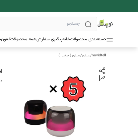
دسته‌بندی محصولات
خانه
پیگیری سفارش
همه محصولات
آیفون
س
navidtell
/
سبدی
/
سبدی ( جانبی )
اسپیکر
دس