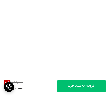
8
%
1,055,000
افزودن به سبد خرید
970,000