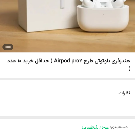
هندزفری بلوتوثی طرح Airpod pro2 ( حداقل خرید 10 عدد
)
نظرات
دسته‌بندی
:
سبدی ( جانبی )