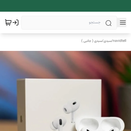
navidtell
/
سبدی
/
سبدی ( جانبی )