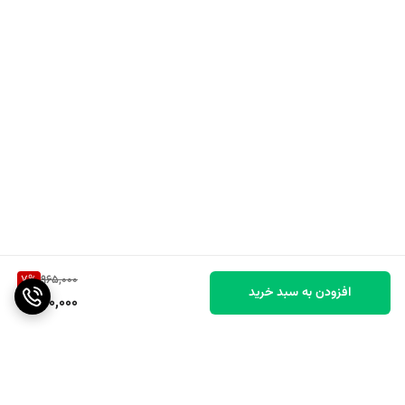
7
%
965,000
افزودن به سبد خرید
890,000