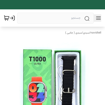
navidtell
/
سبدی
/
سبدی ( جانبی )