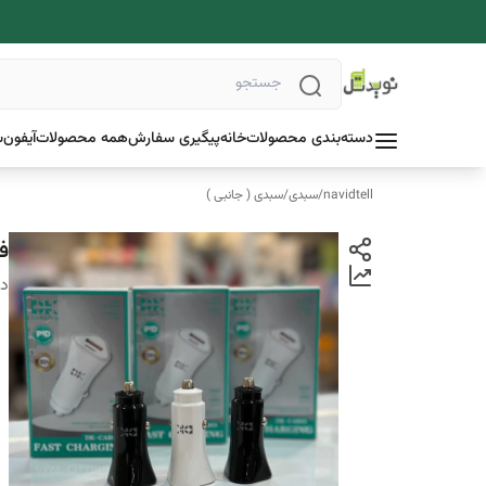
دسته‌بندی محصولات
خانه
پیگیری سفارش
همه محصولات
آیفون
س
navidtell
/
سبدی
/
سبدی ( جانبی )
فند
دس