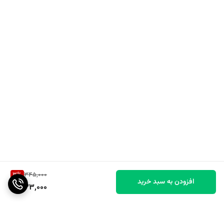
3
%
345,000
افزودن به سبد خرید
333,000