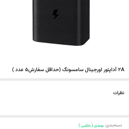
2A آداپتور اورجینال سامسونگ (حداقل سفارش5 عدد )
نظرات
دسته‌بندی
:
سبدی ( جانبی )