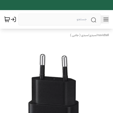
navidtell
/
سبدی
/
سبدی ( جانبی )