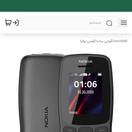
navidtell
/
گوشی ساده
/
گوشی نوکیا